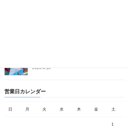
2026.5.22
「フィアット500」のプラグ＆イグニッションコイ
ル交換│ツインパワー
2026.4.25
「トヨタ・ヤリス」にドライブレコーダー取付│前
後タイプ│コムテック
2026.4.18
営業日カレンダー
日
月
火
水
木
金
土
1