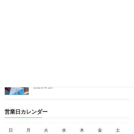
「スズキ・軽トラ市セット」販売中│軽トラ市テン
トセット
2026.5.22
「フィアット500」のプラグ＆イグニッションコイ
ル交換│ツインパワー
2026.4.25
「トヨタ・ヤリス」にドライブレコーダー取付│前
後タイプ│コムテック
2026.4.18
営業日カレンダー
日
月
火
水
木
金
土