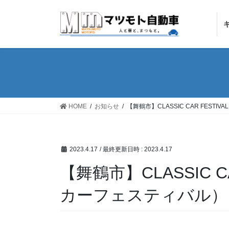
コ
ナ
ン
ビ
テ
ゲ
ン
ー
ツ
シ
へ
ョ
ス
ン
キ
に
ッ
移
HOME
お知らせ
【舞鶴市】CLASSIC CAR FEST
プ
動
2023.4.17
/ 最終更新日時 :
2023.4.17
【舞鶴市】CLASSIC C
カーフェスティバル）│