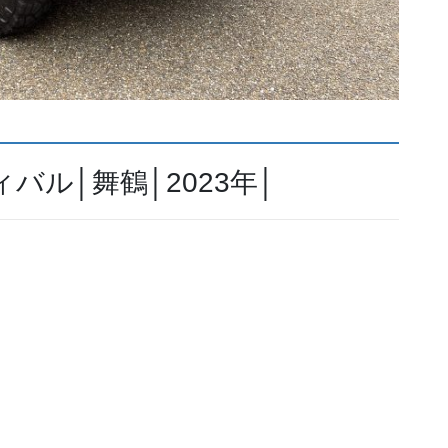
ル│舞鶴│2023年│