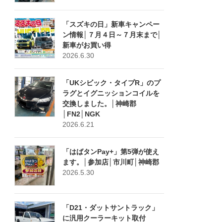
「スズキの日」新車キャンペー
ン情報│７月４日～７月末まで│
新車がお買い得
2026.6.30
「UKシビック・タイプR」のプ
ラグとイグニッションコイルを
交換しました。│神崎郡
│FN2│NGK
2026.6.21
「はばタンPay+」第5弾が使え
ます。│参加店│市川町│神崎郡
2026.5.30
「D21・ダットサントラック」
に汎用クーラーキット取付