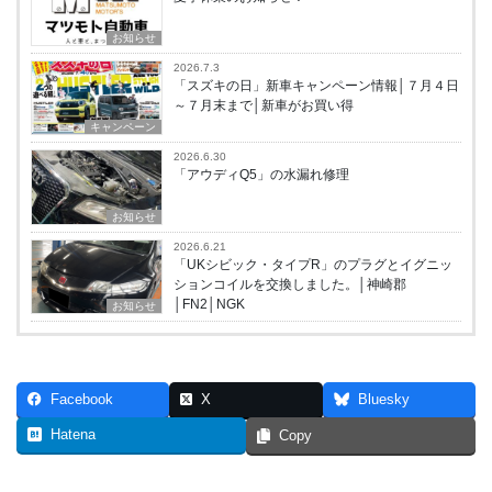
お知らせ
2026.7.3
「スズキの日」新車キャンペーン情報│７月４日
～７月末まで│新車がお買い得
キャンペーン
2026.6.30
「アウディQ5」の水漏れ修理
お知らせ
2026.6.21
「UKシビック・タイプR」のプラグとイグニッ
ションコイルを交換しました。│神崎郡
│FN2│NGK
お知らせ
Facebook
X
Bluesky
Hatena
Copy