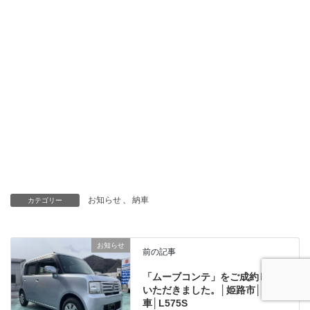
お知らせ
、
納車
カテゴリー
お知らせ
前の記事
「ムーブコンテ」をご成約して
いただきました。│姫路市│中古
車│L575S