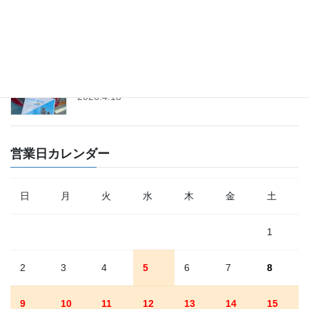
ル交換│ツインパワー
2026.4.25
「トヨタ・ヤリス」にドライブレコーダー取付│前
後タイプ│コムテック
2026.4.18
営業日カレンダー
日
月
火
水
木
金
土
1
2
3
4
5
6
7
8
9
10
11
12
13
14
15