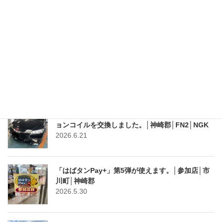
「アウディQ5」の水漏れ修理
2026.6.30
「スズキの日」新車キャンペーン情報│７月４日～
７月末まで│新車がお買い得
2026.6.30
「UKシビック・タイプR」のプラグとイグニッシ
ョンコイルを交換しました。│神崎郡│FN2│NGK
2026.6.21
「はばタンPay+」第5弾が使えます。│参加店│市
川町│神崎郡
2026.5.30