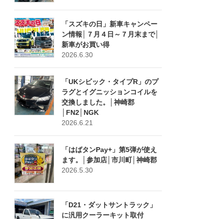
「スズキの日」新車キャンペー
ン情報│７月４日～７月末まで│
新車がお買い得
2026.6.30
「UKシビック・タイプR」のプ
ラグとイグニッションコイルを
交換しました。│神崎郡
│FN2│NGK
2026.6.21
「はばタンPay+」第5弾が使え
ます。│参加店│市川町│神崎郡
2026.5.30
「D21・ダットサントラック」
に汎用クーラーキット取付