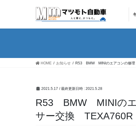
コ
ナ
ン
ビ
テ
ゲ
ン
ー
ツ
シ
へ
ョ
ス
ン
キ
に
ッ
移
HOME
お知らせ
R53 BMW MINIのエアコンの修
プ
動
2021.5.17
/ 最終更新日時 :
2021.5.28
R53 BMW MIN
サー交換 TEXA760