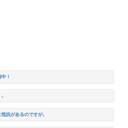
催中！
・。
に抵抗があるのですが。