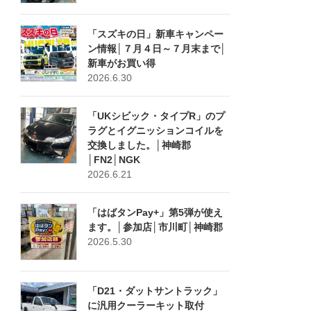
「スズキの日」新車キャンペー
ン情報│７月４日～７月末まで│
新車がお買い得
2026.6.30
「UKシビック・タイプR」のプ
ラグとイグニッションコイルを
交換しました。│神崎郡
│FN2│NGK
2026.6.21
「はばタンPay+」第5弾が使え
ます。│参加店│市川町│神崎郡
2026.5.30
「D21・ダットサントラック」
に汎用クーラーキット取付