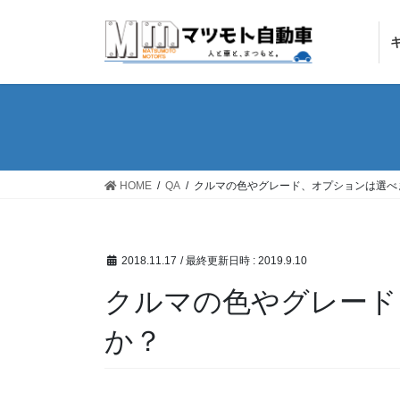
コ
ナ
ン
ビ
テ
ゲ
ン
ー
ツ
シ
へ
ョ
ス
ン
キ
に
ッ
移
HOME
QA
クルマの色やグレード、オプションは選べ
プ
動
2018.11.17
/ 最終更新日時 :
2019.9.10
クルマの色やグレード
か？