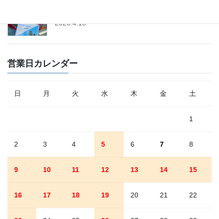
「トヨタ・ヤリス」にドライブレコーダー取付│前
後タイプ│コムテック
2026.4.18
営業日カレンダー
日
月
火
水
木
金
土
1
2
3
4
5
6
7
8
9
10
11
12
13
14
15
16
17
18
19
20
21
22