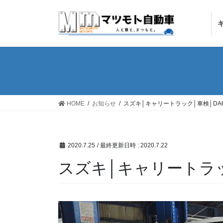
コ
ナ
ン
ビ
テ
ゲ
ン
ー
ツ
シ
へ
ョ
ス
ン
キ
に
ッ
移
HOME
お知らせ
スズキ│キャリートラック│車検│DA6
プ
動
2020.7.25
/ 最終更新日時 :
2020.7.22
スズキ│キャリートラッ