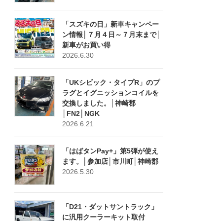
「スズキの日」新車キャンペー
ン情報│７月４日～７月末まで│
新車がお買い得
2026.6.30
「UKシビック・タイプR」のプ
ラグとイグニッションコイルを
交換しました。│神崎郡
│FN2│NGK
2026.6.21
「はばタンPay+」第5弾が使え
ます。│参加店│市川町│神崎郡
2026.5.30
「D21・ダットサントラック」
に汎用クーラーキット取付