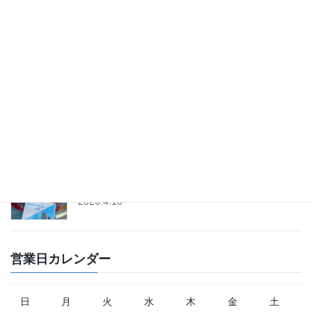
「スズキ・軽トラ市セット」販売中│軽トラ市テン
トセット
2026.5.22
「フィアット500」のプラグ＆イグニッションコイ
ル交換│ツインパワー
2026.4.25
「トヨタ・ヤリス」にドライブレコーダー取付│前
後タイプ│コムテック
2026.4.18
営業日カレンダー
日
月
火
水
木
金
土