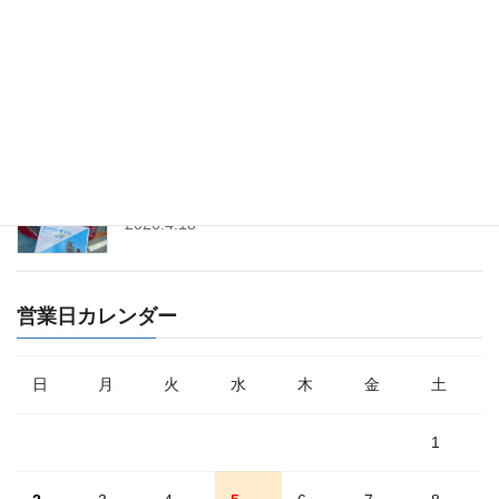
「フィアット500」のプラグ＆イグニッションコイ
ル交換│ツインパワー
2026.4.25
「トヨタ・ヤリス」にドライブレコーダー取付│前
後タイプ│コムテック
2026.4.18
営業日カレンダー
日
月
火
水
木
金
土
1