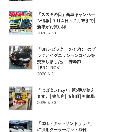
「スズキの日」新車キャンペー
ン情報│７月４日～７月末まで│
新車がお買い得
2026.6.30
「UKシビック・タイプR」のプ
ラグとイグニッションコイルを
交換しました。│神崎郡
│FN2│NGK
2026.6.21
「はばタンPay+」第5弾が使え
ます。│参加店│市川町│神崎郡
2026.5.30
「D21・ダットサントラック」
に汎用クーラーキット取付