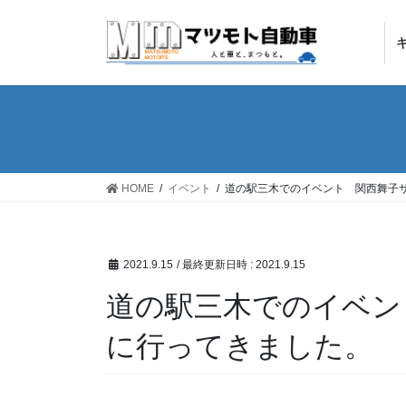
コ
ナ
ン
ビ
テ
ゲ
ン
ー
ツ
シ
へ
ョ
ス
ン
キ
に
ッ
移
HOME
イベント
道の駅三木でのイベント 関西舞子
プ
動
2021.9.15
/ 最終更新日時 :
2021.9.15
道の駅三木でのイベン
に行ってきました。