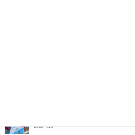
「D21・ダットサントラック」に汎用クーラーキッ
ト取付
2026.5.25
「スズキ・軽トラ市セット」販売中│軽トラ市テン
トセット
2026.5.22
「フィアット500」のプラグ＆イグニッションコイ
ル交換│ツインパワー
2026.4.25
「トヨタ・ヤリス」にドライブレコーダー取付│前
後タイプ│コムテック
2026.4.18