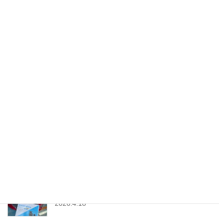
「D21・ダットサントラック」に汎用クーラーキッ
ト取付
2026.5.25
「スズキ・軽トラ市セット」販売中│軽トラ市テン
トセット
2026.5.22
「フィアット500」のプラグ＆イグニッションコイ
ル交換│ツインパワー
2026.4.25
「トヨタ・ヤリス」にドライブレコーダー取付│前
後タイプ│コムテック
2026.4.18